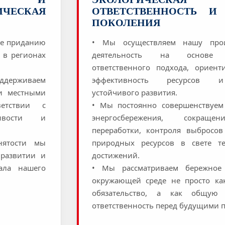
ИЧЕСКАЯ
ОТВЕТСТВЕННОСТЬ И
ПОКОЛЕНИЯ
ие приданию
• Мы осуществляем нашу прои
 в регионах
деятельность на основе э
ответственного подхода, ориент
оддерживаем
эффективность ресурсов 
 и местными
устойчивого развития.
етствии с
• Мы постоянно совершенствуе
чивости и
энергосбережения, сокраще
переработки, контроля выбросов
нятости мы
природных ресурсов в свете те
 развитии и
достижений.
ала нашего
• Мы рассматриваем бережное
окружающей среде не просто ка
обязательство, а как общую 
ответственность перед будущими 