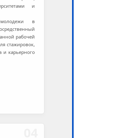
ерситетами и
молодежи в
осредственный
ванной рабочей
ля стажировок,
а и карьерного
04