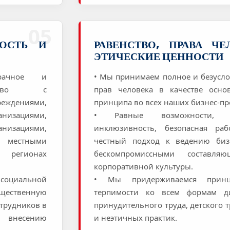
05
НОСТЬ И
РАВЕНСТВО, ПРАВА Ч
ЭТИЧЕСКИЕ ЦЕННОСТИ
рачное и
• Мы принимаем полное и безусл
чество с
прав человека в качестве осно
дениями,
принципа во всех наших бизнес-пр
зациями,
• Равные возможности, мн
изациями,
инклюзивность, безопасная ра
 местными
честный подход к ведению биз
в регионах
бескомпромиссными составл
корпоративной культуры.
оциальной
• Мы придерживаемся принц
щественную
терпимости ко всем формам ди
отрудников в
принудительного труда, детского 
 внесению
и неэтичных практик.