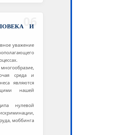
06
ЕЛОВЕКА И
овное уважение
вополагающего
оцессах.
огообразие,
бочая среда и
неса являются
яющими нашей
ипа нулевой
скриминации,
труда, моббинга