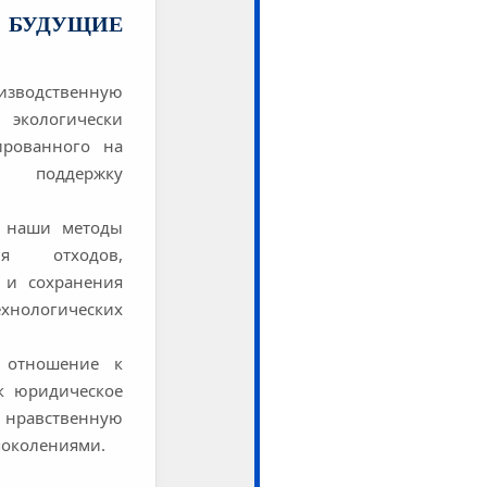
 БУДУЩИЕ
зводственную
кологически
ированного на
и поддержку
м наши методы
ния отходов,
 и сохранения
хнологических
 отношение к
к юридическое
нравственную
поколениями.