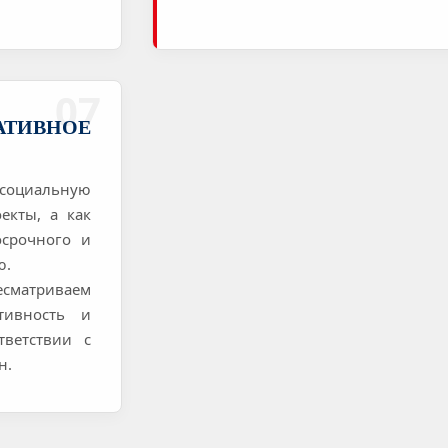
07
ТИВНОЕ
 социальную
екты, а как
осрочного и
ю.
ресматриваем
тивность и
тветствии с
н.