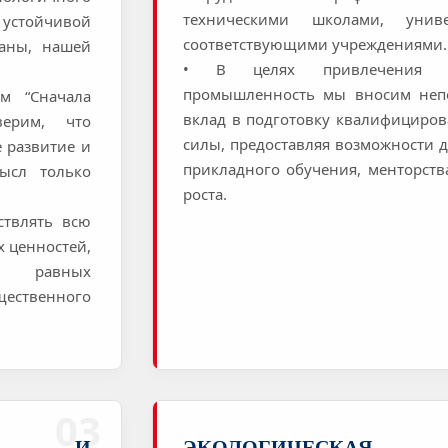
техническими школами, унив
устойчивой
соответствующими учреждениями.
раны, нашей
• В целях привлечения 
промышленность мы вносим неп
м “Сначала
вклад в подготовку квалифициро
ерим, что
силы, предоставляя возможности д
е развитие и
прикладного обучения, менторств
ысл только
роста.
ствлять всю
х ценностей,
и, равных
ественного
03
ТИЕ И
ЭКОЛОГИЧЕСКАЯ