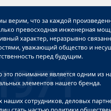
 мы верим, что за каждой произведен
олько превосходная инженерная мощь
ивный характер, неразрывно связанн
остями, уважающий общество и несу
тственность перед будущим.
 это понимание является одним из н
альных элементов нашего бренда.
 наших сотрудников, деловых партн
лиц стать частью политики обществе