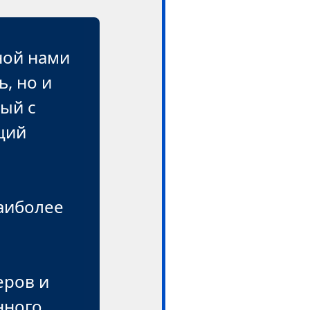
ной нами
, но и
ый с
щий
аиболее
еров и
нного