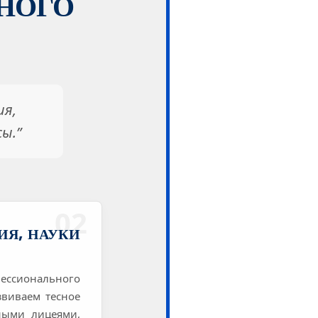
НОГО
ия,
ы.”
02
ИЯ, НАУКИ
фессионального
звиваем тесное
ными лицеями,