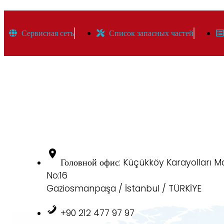
Сервисная сеть
Список запасных частей
Головной офис: Küçükköy Karayolları M
No:16
Gaziosmanpaşa / İstanbul / TÜRKİYE
+90 212 477 97 97