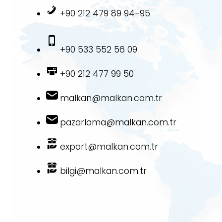
+90 212 479 89 94-95
+90 533 552 56 09
+90 212 477 99 50
malkan@malkan.com.tr
pazarlama@malkan.com.tr
export@malkan.com.tr
bilgi@malkan.com.tr