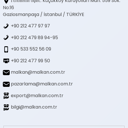
Головной офис: Küçükköy Karayolları Mah. 559 Sok.
No:16
Gaziosmanpaşa / İstanbul / TÜRKİYE
+90 212 477 97 97
+90 212 479 89 94-95
+90 533 552 56 09
+90 212 477 99 50
malkan@malkan.com.tr
pazarlama@malkan.com.tr
export@malkan.com.tr
bilgi@malkan.com.tr