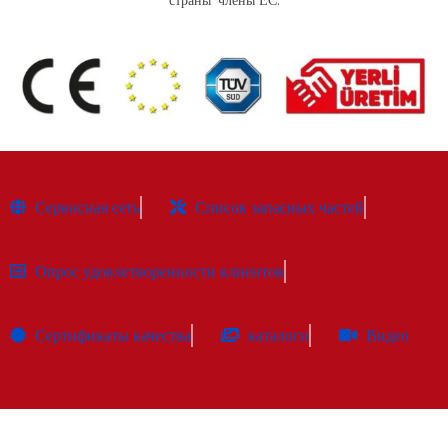
Сервисная сеть
Список запасных частей
Опрос удовлетворенности клиентов
Сертификаты качества
каталоги
Видео