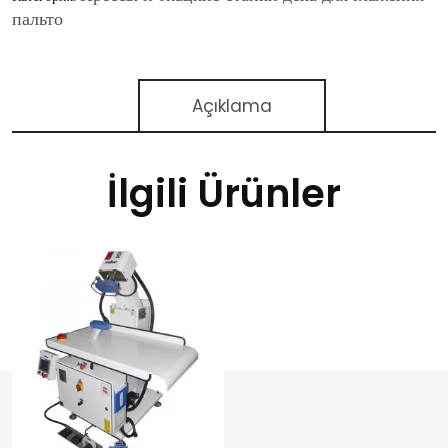
пальто
Açıklama
İlgili Ürünler