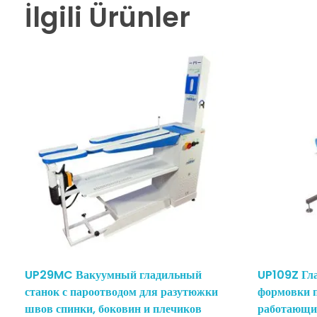
İlgili Ürünler
UP29MC Вакуумный гладильный
UP109Z Гл
станок с пароотводом для разутюжки
формовки п
швов спинки, боковин и плечиков
работающий