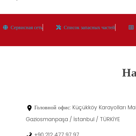
Сервисная сеть
Список запасных частей
На
Головной офис: Küçükköy Karayolları Mah
Gaziosmanpaşa / İstanbul / TÜRKİYE
+90 212 477 97 97