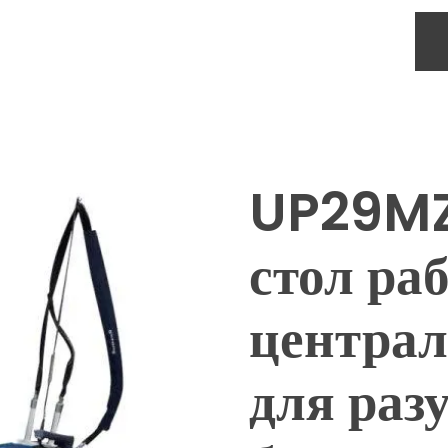
UP29MZ
стол ра
централ
для раз