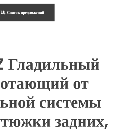
Список предложений
 Гладильный
ботающий от
ьной системы
утюжки задних,