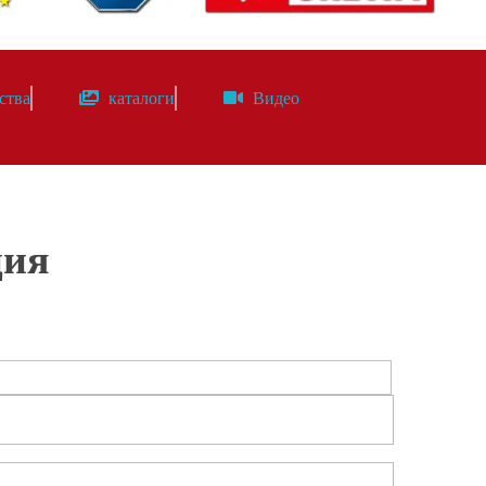
ства
каталоги
Видео
ция