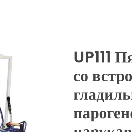
UP111 П
со встр
гладиль
пароген
нарукав