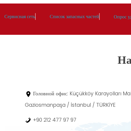
Сервисная сеть
Список запасных частей
Опрос у
На
Головной офис: Küçükköy Karayolları Mah
Gaziosmanpaşa / İstanbul / TÜRKİYE
+90 212 477 97 97