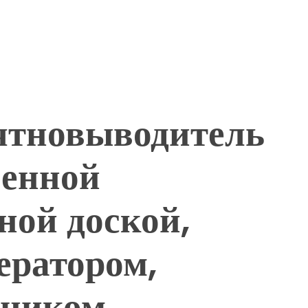
ятновыводитель
оенной
ной доской,
ератором,
ником,