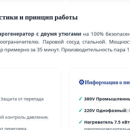
стики и принцип работы
арогенератор с двумя утюгами
на 100% безопасен
оограничителю. Паровой сосуд стальной. Мощност
р примерно за 35 минут. Производительность пара 10
⚙️
Информация о пи
✓
Защита от перепада
380V Промышленн
✓
220V Однофазный:
О
й контроль давления.
✓
Нагреватель 7.5 кВт
т перегрева.
паропроизводительн