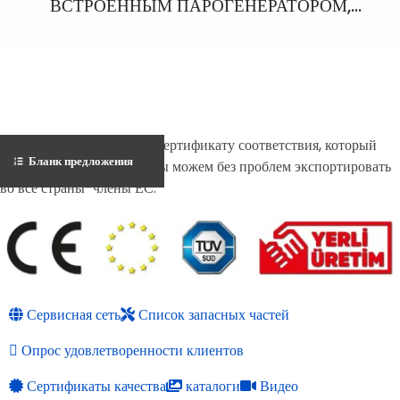
ВСТРОЕННЫМ ПАРОГЕНЕРАТОРОМ,
ПАРООТВОДОМ И 1 УТЮГОМ
Благодаря Европейскому сертификату соответствия, который
Бланк предложения
имеет Malkan Makina, мы можем без проблем экспортировать
во все страны-члены ЕС.
Сервисная сеть
Список запасных частей
Опрос удовлетворенности клиентов
Сертификаты качества
каталоги
Видео