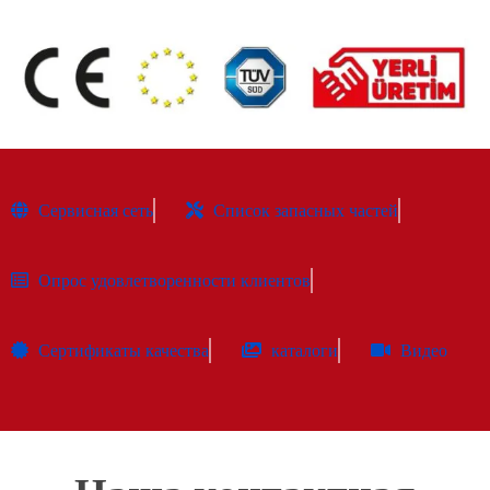
Сервисная сеть
Список запасных частей
Опрос удовлетворенности клиентов
Сертификаты качества
каталоги
Видео