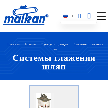
Малкан; с 1971 года
Гладильные и пресс-машины
Главная
Товары
Одежда и одежда
Системы глажения
шляп
Системы глажения
шляп