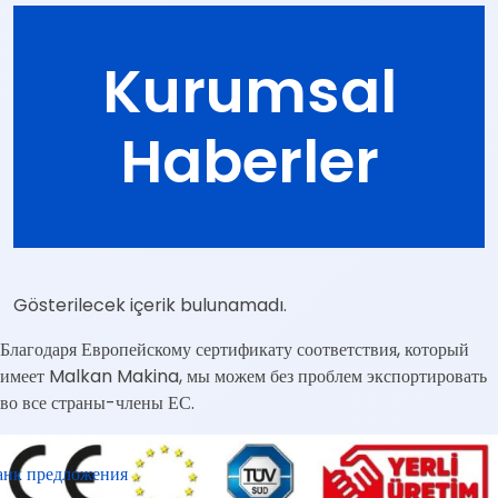
Kurumsal
Haberler
Gösterilecek içerik bulunamadı.
Благодаря Европейскому сертификату соответствия, который
имеет Malkan Makina, мы можем без проблем экспортировать
во все страны-члены ЕС.
анк предложения