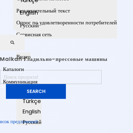
Türkçe
Разъяснительный текст
English
Опрос по удовлетворенности потребителей
Русский
Сервисная сеть
СМИ
Видео
Malkan Гладильно-прессовые машины
Каталоги
Коммуникация
Русский
Türkçe
English
исок предложений
Русский