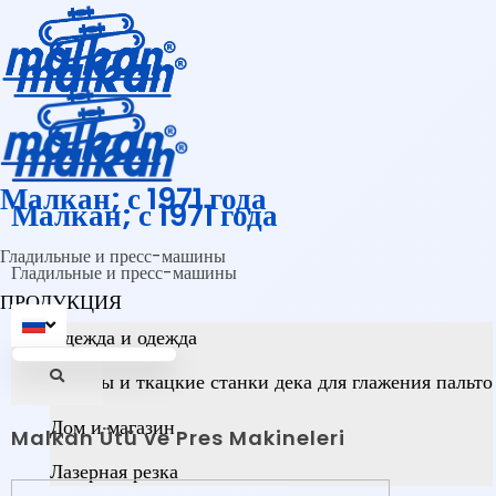
Малкан; с 1971 года
Малкан; с 1971 года
Гладильные и пресс-машины
Гладильные и пресс-машины
ПРОДУКЦИЯ
Одежда и одежда
Прессы и ткацкие станки дека для глажения пальто
Дом и магазин
Malkan Ütü ve Pres Makineleri
Лазерная резка