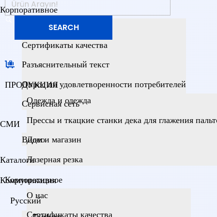
Корпоративное
О нас
Сертификаты качества
Разъяснительный текст
Опрос по удовлетворенности потребителей
ПРОДУКЦИЯ
Одежда и одежда
Сервисная сеть
Прессы и ткацкие станки дека для глажения пальт
СМИ
Видео
Дом и магазин
Лазерная резка
Каталоги
Корпоративное
Коммуникация
О нас
Русский
Сертификаты качества